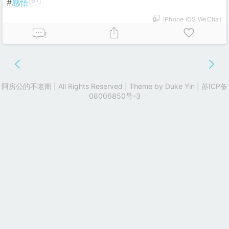
[81]
#
感悟
iPhone iOS WeChat
!
阿房公的不老阁 | All Rights Reserved | Theme by
Duke Yin
|
苏ICP备
08006850号-3