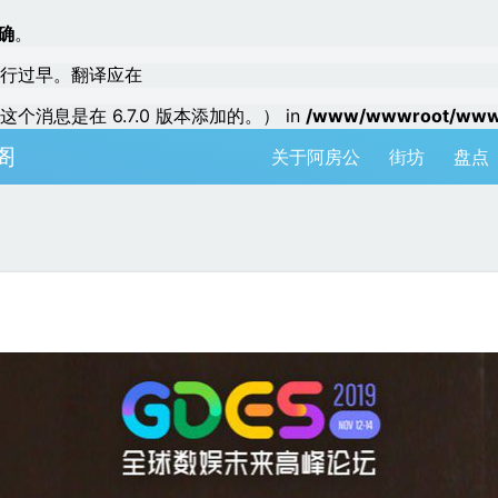
确
。
行过早。翻译应在
个消息是在 6.7.0 版本添加的。） in
/www/wwwroot/www.a
阁
关于阿房公
街坊
盘点