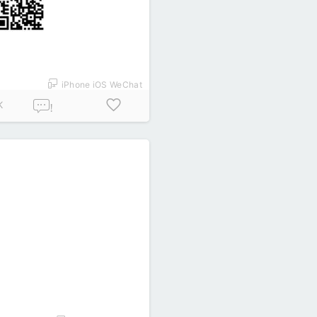
iPhone iOS WeChat
K
!