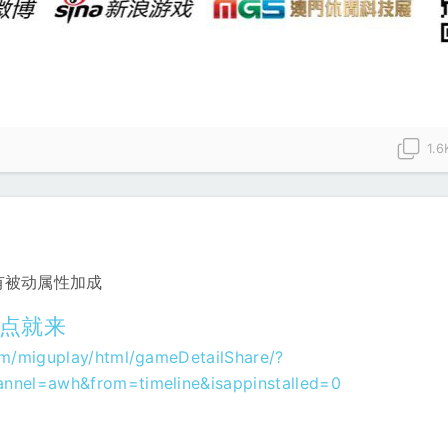
1.6
有被动属性加成
一点就来
m/miguplay/html/gameDetailShare/?
nel=awh&from=timeline&isappinstalled=0