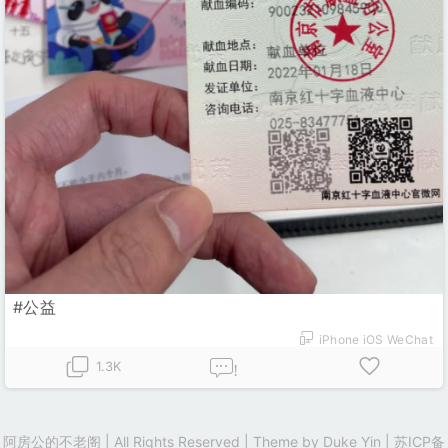
#公益
iPhone iOS WeChat
1.3K
!
阿房公的不老阁 | All Rights Reserved | Theme by
Duke Yin
|
苏ICP备