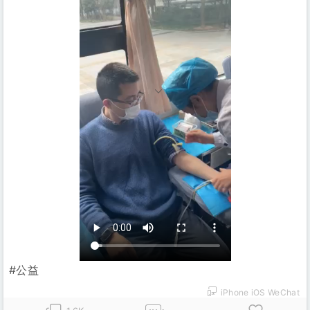
#公益
iPhone iOS WeChat