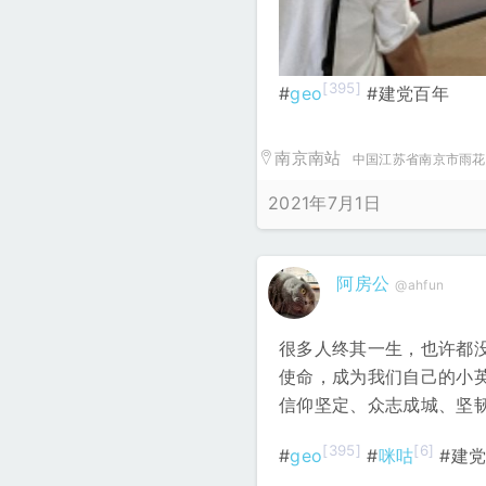
[395]
#
geo
#建党百年
南京南站
中国江苏省南京市雨花
2021年7月1日
阿房公
@ahfun
很多人终其一生，也许都
使命，成为我们自己的小
信仰坚定、众志成城、坚
[395]
[6]
#
geo
#
咪咕
#建