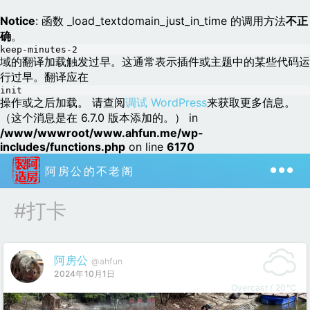
Notice
: 函数 _load_textdomain_just_in_time 的调用方法
不正
确
。
keep-minutes-2
域的翻译加载触发过早。这通常表示插件或主题中的某些代码运
行过早。翻译应在
init
操作或之后加载。 请查阅
调试 WordPress
来获取更多信息。
（这个消息是在 6.7.0 版本添加的。） in
/www/wwwroot/www.ahfun.me/wp-
includes/functions.php
on line
6170
阿房公的不老阁
#打卡
阿房公
@ahfun
2024年10月1日
Overcast / 20℃