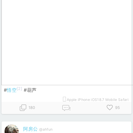
[2]
#
悟空
#葫芦
Apple iPhone iOS18.7 Mobile Safari
180
95
!
阿房公
@ahfun