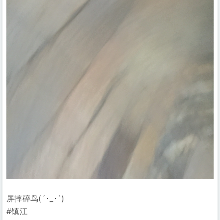
屏摔碎鸟(´･_･`)
#镇江