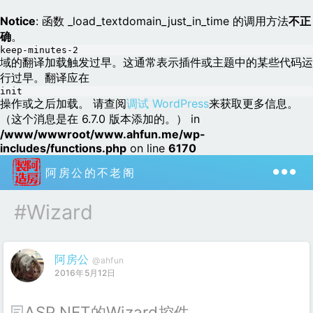
Notice
: 函数 _load_textdomain_just_in_time 的调用方法
不正
确
。
keep-minutes-2
域的翻译加载触发过早。这通常表示插件或主题中的某些代码运
行过早。翻译应在
init
操作或之后加载。 请查阅
调试 WordPress
来获取更多信息。
（这个消息是在 6.7.0 版本添加的。） in
/www/wwwroot/www.ahfun.me/wp-
includes/functions.php
on line
6170
阿房公的不老阁
#Wizard
阿房公
@ahfun
2016年5月12日
ASP.NET的Wizard控件