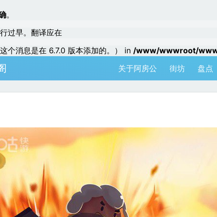
确
。
行过早。翻译应在
个消息是在 6.7.0 版本添加的。） in
/www/wwwroot/www.a
阁
关于阿房公
街坊
盘点