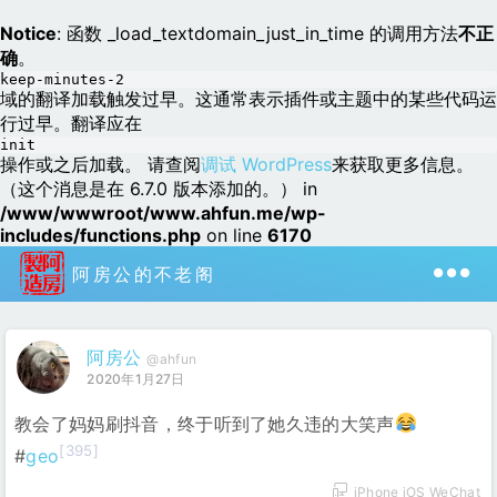
Notice
: 函数 _load_textdomain_just_in_time 的调用方法
不正
确
。
keep-minutes-2
域的翻译加载触发过早。这通常表示插件或主题中的某些代码运
行过早。翻译应在
init
操作或之后加载。 请查阅
调试 WordPress
来获取更多信息。
（这个消息是在 6.7.0 版本添加的。） in
/www/wwwroot/www.ahfun.me/wp-
includes/functions.php
on line
6170
阿房公的不老阁
阿房公
@ahfun
2020年1月27日
教会了妈妈刷抖音，终于听到了她久违的大笑声
[395]
#
geo
iPhone iOS WeChat