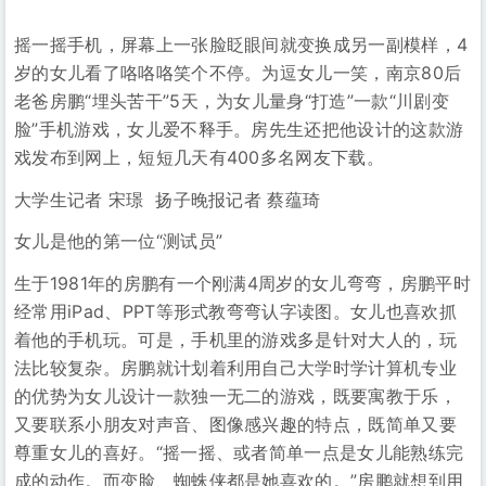
摇一摇手机，屏幕上一张脸眨眼间就变换成另一副模样，4
岁的女儿看了咯咯咯笑个不停。为逗女儿一笑，南京80后
老爸房鹏“埋头苦干”5天，为女儿量身“打造”一款“川剧变
脸”手机游戏，女儿爱不释手。房先生还把他设计的这款游
戏发布到网上，短短几天有400多名网友下载。
大学生记者 宋璟 扬子晚报记者 蔡蕴琦
女儿是他的第一位“测试员”
生于1981年的房鹏有一个刚满4周岁的女儿弯弯，房鹏平时
经常用iPad、PPT等形式教弯弯认字读图。女儿也喜欢抓
着他的手机玩。可是，手机里的游戏多是针对大人的，玩
法比较复杂。房鹏就计划着利用自己大学时学计算机专业
的优势为女儿设计一款独一无二的游戏，既要寓教于乐，
又要联系小朋友对声音、图像感兴趣的特点，既简单又要
尊重女儿的喜好。“摇一摇、或者简单一点是女儿能熟练完
成的动作。而变脸、蜘蛛侠都是她喜欢的。”房鹏就想到用