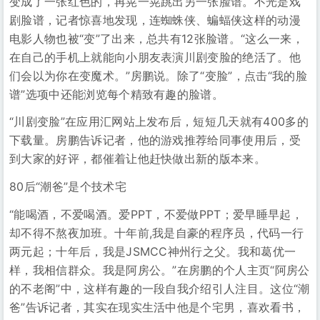
变成了一张红色的，再晃一晃跳出另一张脸谱。不光是戏
剧脸谱，记者惊喜地发现，连蜘蛛侠、蝙蝠侠这样的动漫
电影人物也被“变”了出来，总共有12张脸谱。“这么一来，
在自己的手机上就能向小朋友表演川剧变脸的绝活了。他
们会以为你在变魔术。”房鹏说。除了“变脸”，点击“我的脸
谱”选项中还能浏览每个精致有趣的脸谱。
“川剧变脸”在应用汇网站上发布后，短短几天就有400多的
下载量。房鹏告诉记者，他的游戏推荐给同事使用后，受
到大家的好评，都催着让他赶快做出新的版本来。
80后“潮爸”是个技术宅
“能喝酒，不爱喝酒。爱PPT，不爱做PPT；爱早睡早起，
却不得不熬夜加班。十年前,我是自豪的程序员，代码一行
两元起；十年后，我是JSMCC神州行之父。我和葛优一
样，我相信群众。我是阿房公。”在房鹏的个人主页“阿房公
的不老阁”中，这样有趣的一段自我介绍引人注目。这位“潮
爸”告诉记者，其实在现实生活中他是个宅男，喜欢看书，