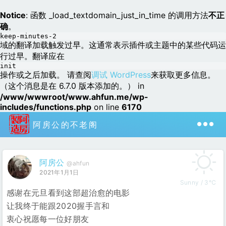
Notice
: 函数 _load_textdomain_just_in_time 的调用方法
不正
确
。
keep-minutes-2
域的翻译加载触发过早。这通常表示插件或主题中的某些代码运
行过早。翻译应在
init
操作或之后加载。 请查阅
调试 WordPress
来获取更多信息。
（这个消息是在 6.7.0 版本添加的。） in
/www/wwwroot/www.ahfun.me/wp-
includes/functions.php
on line
6170
阿房公的不老阁
阿房公
@ahfun
2021年1月1日
Sunny / 3℃
感谢在元旦看到这部超治愈的电影
让我终于能跟2020握手言和
衷心祝愿每一位好朋友