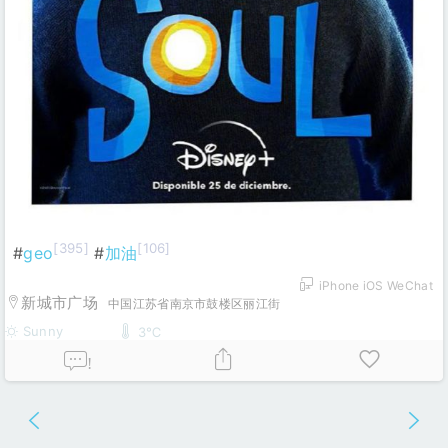
[395]
[106]
#
geo
#
加油
iPhone iOS WeChat
新城市广场
中国江苏省南京市鼓楼区丽江街
Sunny
3℃
!