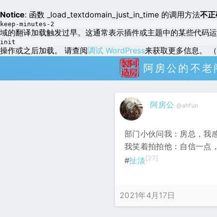
Notice
: 函数 _load_textdomain_just_in_time 的调用方法
不正
keep-minutes-2
域的翻译加载触发过早。这通常表示插件或主题中的某些代码运
init
操作或之后加载。 请查阅
调试 WordPress
来获取更多信息。 （这
阿房公的不老
阿房公
@ahfun
部门小伙问我：房总，我
我笑着拍拍他：自信一点，
[27]
#
扯淡
2021年4月17日