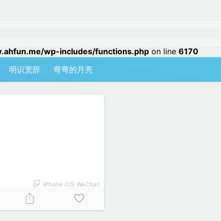
hfun.me/wp-includes/functions.php
on line
6170
明识宽辞
弯弯的月亮
iPhone iOS WeChat