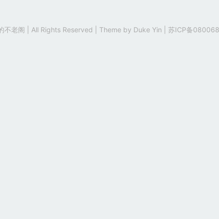
老阁 | All Rights Reserved | Theme by
Duke Yin
|
苏ICP备080068