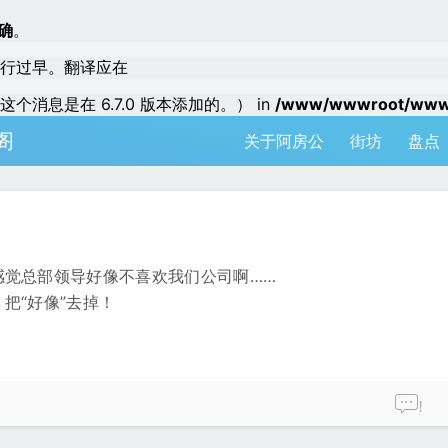
确
。
行过早。翻译应在
个消息是在 6.7.0 版本添加的。） in
/www/wwwroot/www.a
阁
关于阿房公
街坊
盘点
感觉总部领导好像不喜欢我们公司啊……
把“好像”去掉！
!