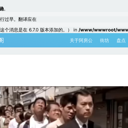
确
。
行过早。翻译应在
个消息是在 6.7.0 版本添加的。） in
/www/wwwroot/www.a
阁
关于阿房公
街坊
盘点