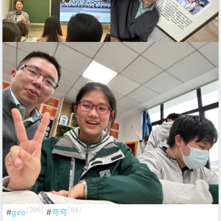
[395]
[64]
#
geo
#
弯弯