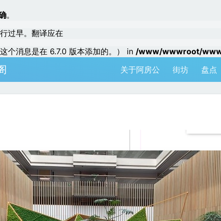
确
。
行过早。翻译应在
个消息是在 6.7.0 版本添加的。） in
/www/wwwroot/www.a
阁
关于阿房公
街坊
盘点