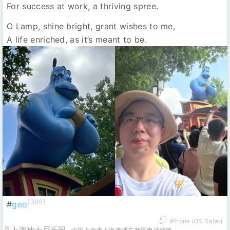
For success at work, a thriving spree.
O Lamp, shine bright, grant wishes to me,
A life enriched, as it’s meant to be.
[395]
#
geo
iPhone iOS Safari
上海迪士尼乐园