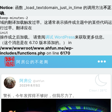
Notice
: 函数 _load_textdomain_just_in_time 的调用方法
不正
确
。
keep-minutes-2
域的翻译加载触发过早。这通常表示插件或主题中的某些代码运
行过早。翻译应在
init
操作或之后加载。 请查阅
调试 WordPress
来获取更多信息。
（这个消息是在 6.7.0 版本添加的。） in
/www/wwwroot/www.ahfun.me/wp-
includes/functions.php
on line
6170
阿房公的不老阁
阿房公
@ahfun
2023年8月5日
Clear / 28℃
警长，今年发挥得不够好，但我尽力了。