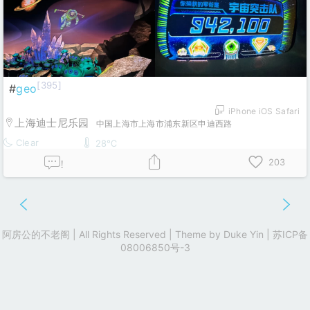
[395]
#
geo
iPhone iOS Safari
上海迪士尼乐园
中国上海市上海市浦东新区申迪西路
Clear
28℃
203
!
阿房公的不老阁 | All Rights Reserved | Theme by
Duke Yin
|
苏ICP备
08006850号-3