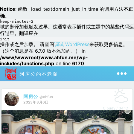
Notice
: 函数 _load_textdomain_just_in_time 的调用方法
不正
确
。
keep-minutes-2
域的翻译加载触发过早。这通常表示插件或主题中的某些代码运
行过早。翻译应在
init
操作或之后加载。 请查阅
调试 WordPress
来获取更多信息。
（这个消息是在 6.7.0 版本添加的。） in
/www/wwwroot/www.ahfun.me/wp-
includes/functions.php
on line
6170
阿房公的不老阁
阿房公
@ahfun
2023年8月6日
Cloudy / 34℃