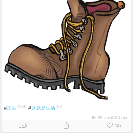
[106]
[69]
#
加油
#
这就是生活
iPhone iOS Safari
128
!