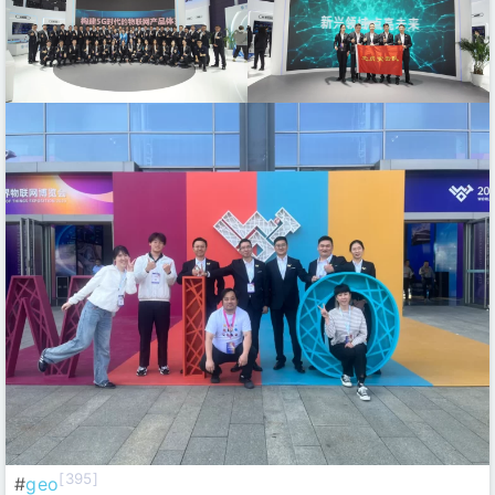
[395]
#
geo