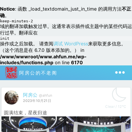
Notice
: 函数 _load_textdomain_just_in_time 的调用方法
不正
确
。
keep-minutes-2
域的翻译加载触发过早。这通常表示插件或主题中的某些代码运
行过早。翻译应在
init
操作或之后加载。 请查阅
调试 WordPress
来获取更多信息。
（这个消息是在 6.7.0 版本添加的。） in
/www/wwwroot/www.ahfun.me/wp-
includes/functions.php
on line
6170
阿房公的不老阁
阿房公
@ahfun
2023年10月21日
Clear / 12℃
圆满结束，星夜归途