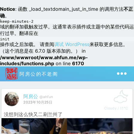
Notice
: 函数 _load_textdomain_just_in_time 的调用方法
不正
确
。
keep-minutes-2
域的翻译加载触发过早。这通常表示插件或主题中的某些代码运
行过早。翻译应在
init
操作或之后加载。 请查阅
调试 WordPress
来获取更多信息。
（这个消息是在 6.7.0 版本添加的。） in
/www/wwwroot/www.ahfun.me/wp-
includes/functions.php
on line
6170
阿房公的不老阁
阿房公
@ahfun
2023年10月25日
Cloudy / 11℃
没想到这么快又二刷兰州了