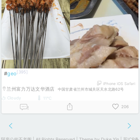
[395]
#
geo
iPhone iOS Safari
兰州富力万达文华酒店
中国甘肃省兰州市城关区天水北路62号
Cloudy
11℃
206
!
阿房公的不老阁 | All Rights Reserved | Theme by
Duke Yin
|
苏ICP备