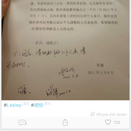
[30]
[81]
#
Lesley
#
感悟
iPhone iOS Safari
733
!