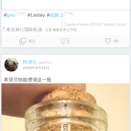
[395]
[134]
#
geo
#Lesley #
在路上
Apple iPhone iOS18.7 Mobile Safari
南京禄口国际机场
江苏省南京市江宁区
303
98
!
阿房公
@ahfun
2025年8月23日
希望尽快能攒满这一瓶