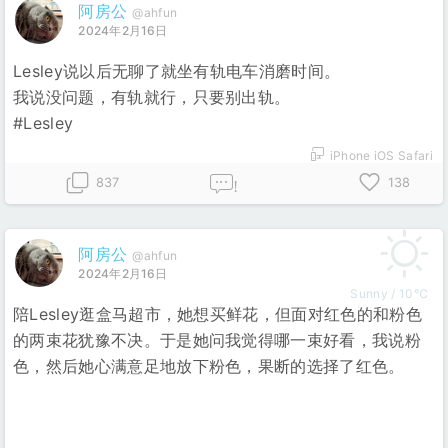
阿房公
@ahfun
2024年2月16日
Lesley说以后无聊了就坐有轨电车消磨时间。
我说没问题，有轨就行，只要别出轨。
#Lesley
iPhone iOS Safari
837
138
!
阿房公
@ahfun
2024年2月16日
Sunny / 10℃
陪Lesley逛盒马超市，她想买鲜花，但面对红色的和粉色
的两束花犹豫不决。于是她问我觉得哪一束好看，我说粉
色，然后她心满意足地放下粉色，果断的选择了红色。