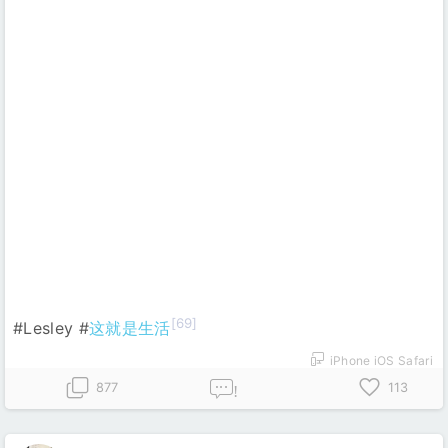
[69]
#Lesley #
这就是生活
iPhone iOS Safari
877
113
!