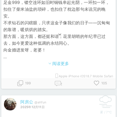
足金999，镂空连环如旧时铜钱串起光阴，一环扣一环，
扣住了柴米油盐的琐碎，也扣住了枕边那句未说完的晚
安。
不求钻石的闪瞎眼，只求这金子像我们的日子——沉甸甸
的靠谱，暖烘烘的踏实。
那方面，这方面，都还挺和谐；花里胡哨的年纪早已过
去，如今更爱这种低调的永结同心。
向金婚进发呀，老婆！
…
阅读更多
Apple iPhone iOS18.7 Mobile Safari
199
105
!
阿房公
@ahfun
2025年12月11日
雾 / 7℃