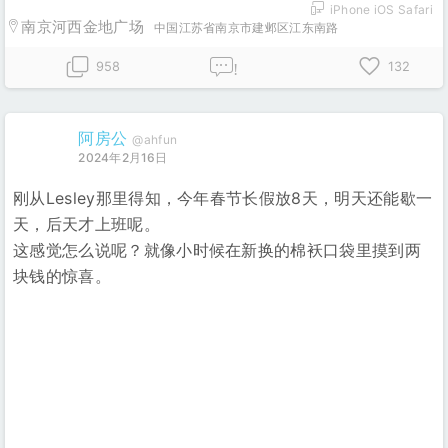
iPhone iOS Safari
南京河西金地广场
中国江苏省南京市建邺区江东南路
958
132
!
阿房公
@ahfun
2024年2月16日
刚从Lesley那里得知，今年春节长假放8天，明天还能歇一
天，后天才上班呢。
这感觉怎么说呢？就像小时候在新换的棉袄口袋里摸到两
块钱的惊喜。