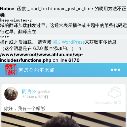
Notice
: 函数 _load_textdomain_just_in_time 的调用方法
不正
确
。
keep-minutes-2
域的翻译加载触发过早。这通常表示插件或主题中的某些代码运
行过早。翻译应在
init
操作或之后加载。 请查阅
调试 WordPress
来获取更多信息。
（这个消息是在 6.7.0 版本添加的。） in
/www/wwwroot/www.ahfun.me/wp-
includes/functions.php
on line
6170
阿房公的不老阁
阿房公
@ahfun
2024年4月30日
Overcast / 15℃
你好，我有一个帽衫