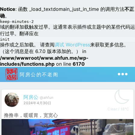
Notice
: 函数 _load_textdomain_just_in_time 的调用方法
不正
确
。
keep-minutes-2
域的翻译加载触发过早。这通常表示插件或主题中的某些代码运
行过早。翻译应在
init
操作或之后加载。 请查阅
调试 WordPress
来获取更多信息。
（这个消息是在 6.7.0 版本添加的。） in
/www/wwwroot/www.ahfun.me/wp-
includes/functions.php
on line
6170
阿房公的不老阁
阿房公
@ahfun
2024年4月30日
Clear / 18℃
撸撸串，暖暖胃，宽宽心