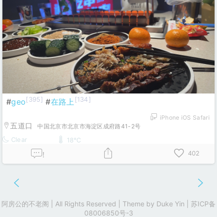
[395]
[134]
#
geo
#
在路上
iPhone iOS Safari
五道口
中国北京市北京市海淀区成府路41-2号
Clear
18℃
402
!
阿房公的不老阁 | All Rights Reserved | Theme by
Duke Yin
|
苏ICP备
08006850号-3