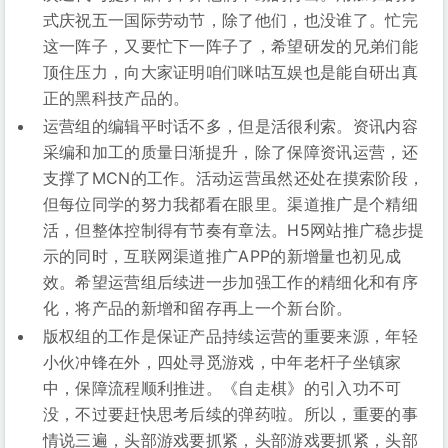
式庆祝五一国际劳动节，除了他们，也没谁了。忙完
这一阵子，又要忙下一阵子了，希望研发的兄弟们能
顶住压力，向大家证明咱们咪咕互娱也是能自研出真
正的黑科技产品的。
运营组的编辑平时话不多，但是活很利索。资讯内容
采编和加工的质量日渐提升，除了保障资讯运营，还
支撑了MCN的工作。活动运营虽然还处在摸索阶段，
但每位同学的努力我都看在眼里。渠道推广是个精细
活，但整体控制得有节奏有章法。H5网站推广稳步提
示的同时，互联网渠道推广APP的新增量也初见成
效。希望运营组后续进一步加强工作的精细化和有序
化，将产品的新增和留存再上一个新台阶。
版权组的工作是保证产品持续运营的重要来源，年轻
小伙冲锋在外，四处寻觅游戏，中年老杆子坐镇家
中，保障流程顺利推进。《自走棋》的引入功不可
没，不过要赶快思考后续的弹药啦。所以，重要的事
情说三遍，头部游戏要抓紧，头部游戏要抓紧，头部