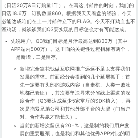
（日活20万&日订购量1千）。在写这封邮件的时刻，我们的
日活18.6万，订购数量860。根据我天天看盘的经验，今天
必能达成咱们在上一封邮件立下的FLAG。今天不打鸡血也不
灌鸡汤，就谈谈我们Q3要实现的目标怎么才有可能达成。
先说用户。Q3我们目标是月活最高达到800万（其中
APP端内500万）。这里面的关键性过程指标有两个，
一是新增，二是留存。
新增完全靠花钱做互联网推广远远不足以支撑我们
发展的需求。前面经分会提到的几个延展抓手：首
先一定要有头部的游戏内容（自走棋、人类一败涂
地都已验证），其次要坚决寻求分省线上渠道的深
度合作（Q3要达成至少5家掌厅的SDK植入），再
次是抱紧兄弟公司和其他外部平台的大腿（门当户
对、合作共赢才能长久）。
当前的新增次留仅有20+%，这是制约我们用户发
展的重要瓶颈，也是我们和其他优秀APP对比的明