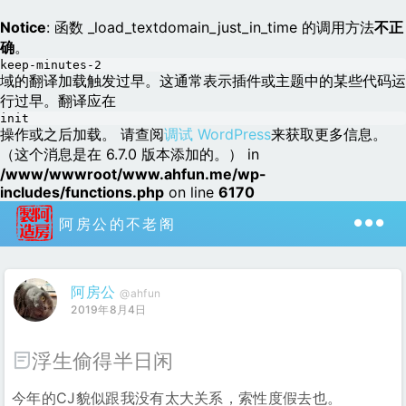
Notice
: 函数 _load_textdomain_just_in_time 的调用方法
不正
确
。
keep-minutes-2
域的翻译加载触发过早。这通常表示插件或主题中的某些代码运
行过早。翻译应在
init
操作或之后加载。 请查阅
调试 WordPress
来获取更多信息。
（这个消息是在 6.7.0 版本添加的。） in
/www/wwwroot/www.ahfun.me/wp-
includes/functions.php
on line
6170
阿房公的不老阁
阿房公
@ahfun
2019年8月4日
浮生偷得半日闲
今年的CJ貌似跟我没有太大关系，索性度假去也。