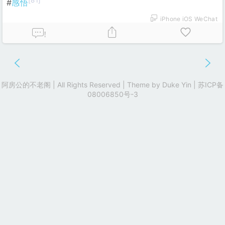
[81]
#
感悟
iPhone iOS WeChat
!
阿房公的不老阁 | All Rights Reserved | Theme by
Duke Yin
|
苏ICP备
08006850号-3