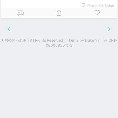
iPhone iOS Safari
!
阿房公的不老阁 | All Rights Reserved | Theme by
Duke Yin
|
苏ICP备
08006850号-3