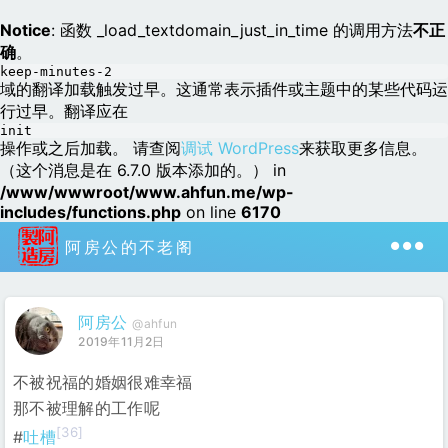
Notice
: 函数 _load_textdomain_just_in_time 的调用方法
不正
确
。
keep-minutes-2
域的翻译加载触发过早。这通常表示插件或主题中的某些代码运
行过早。翻译应在
init
操作或之后加载。 请查阅
调试 WordPress
来获取更多信息。
（这个消息是在 6.7.0 版本添加的。） in
/www/wwwroot/www.ahfun.me/wp-
includes/functions.php
on line
6170
阿房公的不老阁
阿房公
@ahfun
2019年11月2日
不被祝福的婚姻很难幸福
那不被理解的工作呢
[36]
#
吐槽