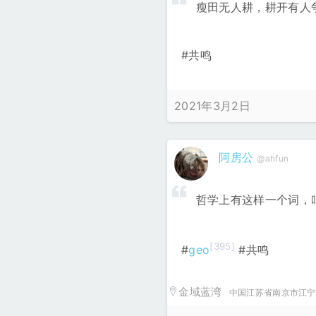
瘦田无人耕，耕开有人
#共鸣
2021年3月2日
阿房公
@ahfun
哲学上有这样一个词，
[395]
#
geo
#共鸣
金域蓝湾
中国江苏省南京市江宁