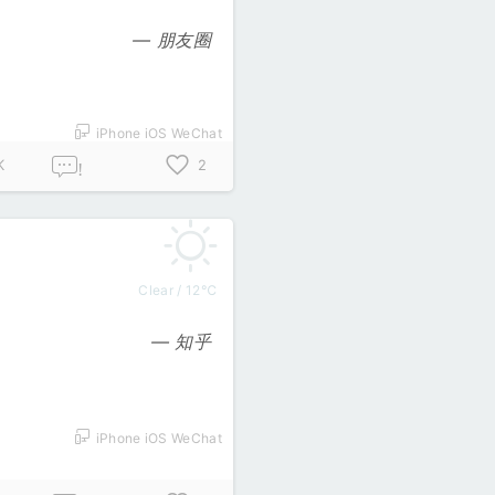
朋友圈
iPhone iOS WeChat
K
2
!
Clear / 12℃
知乎
iPhone iOS WeChat