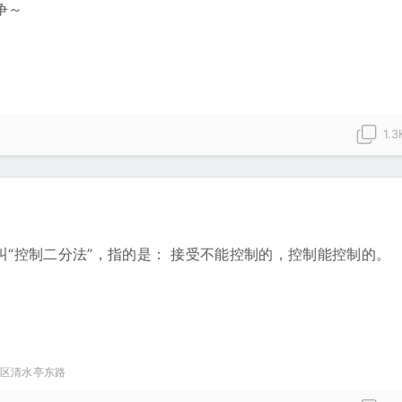
争～
1.3
叫“控制二分法”，指的是： 接受不能控制的，控制能控制的。
区清水亭东路