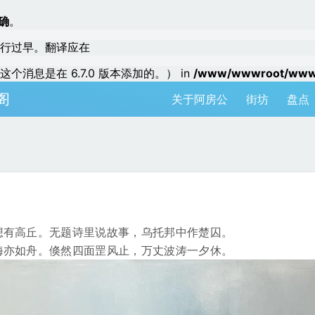
确
。
行过早。翻译应在
个消息是在 6.7.0 版本添加的。） in
/www/wwwroot/www.a
阁
关于阿房公
街坊
盘点
想有高丘。无题诗里说故事，乌托邦中作楚囚。
海亦如舟。倏然四面罡风止，万丈波涛一夕休。