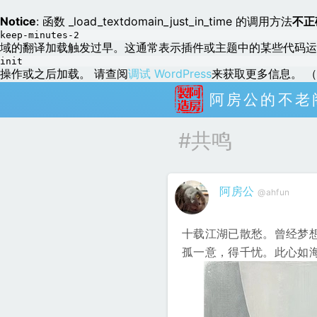
Notice
: 函数 _load_textdomain_just_in_time 的调用方法
不正
keep-minutes-2
域的翻译加载触发过早。这通常表示插件或主题中的某些代码运
init
操作或之后加载。 请查阅
调试 WordPress
来获取更多信息。 （这
阿房公的不老
#共鸣
阿房公
@ahfun
十载江湖已散愁。曾经梦
孤一意，得千忧。此心如