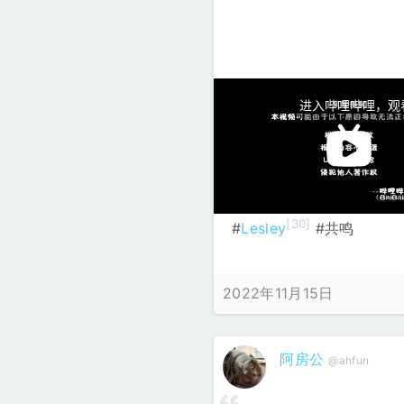
[30]
#
Lesley
#共鸣
2022年11月15日
阿房公
@ahfun