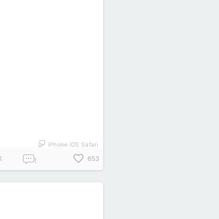
iPhone iOS Safari
K
653
!