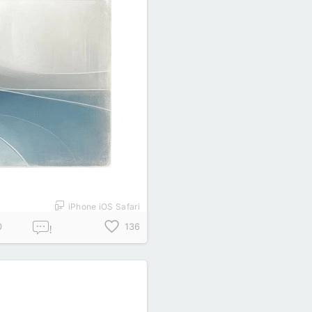
iPhone iOS Safari
0
136
!