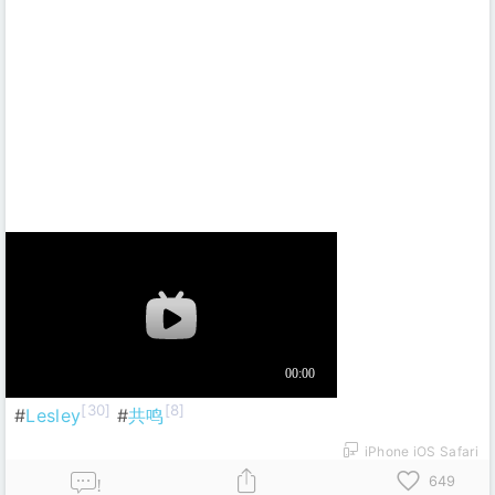
[30]
[8]
#
Lesley
#
共鸣
iPhone iOS Safari
649
!