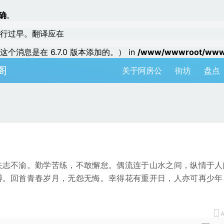
确
。
行过早。翻译应在
个消息是在 6.7.0 版本添加的。） in
/www/wwwroot/www.a
阁
关于阿房公
街坊
盘点
矢志不渝。勤学苦练，不敢懈怠。偶流连于山水之间，纵情于人
搏。回首青春岁月，无怨无悔。幸得花有重开日，人亦可再少年
A