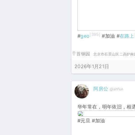
[395]
#
geo
#加油 #
在路上
首钢园
北京市石景山区二高炉南
2026年1月21日
阿房公
@ahfun
华年常在，明年依旧，相
#元旦 #加油