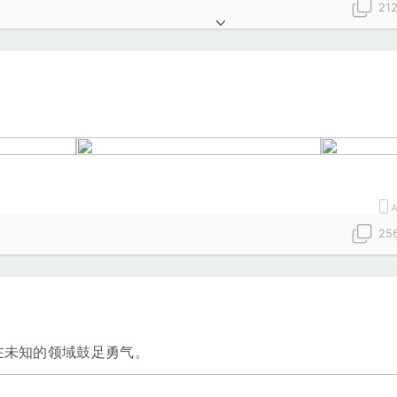
21
A
25
在未知的领域鼓足勇气。