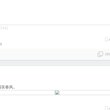
[134]
A
路
28
遇笑春风。
A