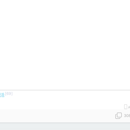
[69]
生活
A
30