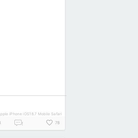
pple iPhone iOS18.7 Mobile Safari
8
78
!