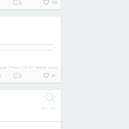
2
110
!
pple iPhone iOS18.7 Mobile Safari
6
81
!
晴 / -8℃