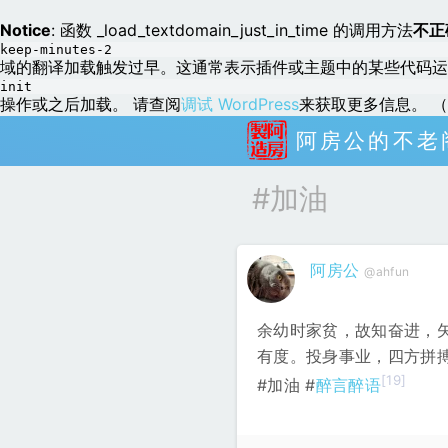
Notice
: 函数 _load_textdomain_just_in_time 的调用方法
不正
keep-minutes-2
域的翻译加载触发过早。这通常表示插件或主题中的某些代码运
init
操作或之后加载。 请查阅
调试 WordPress
来获取更多信息。 （这
阿房公的不老
#加油
阿房公
@ahfun
余幼时家贫，故知奋进，
有度。投身事业，四方拼
[19]
#加油 #
醉言醉语