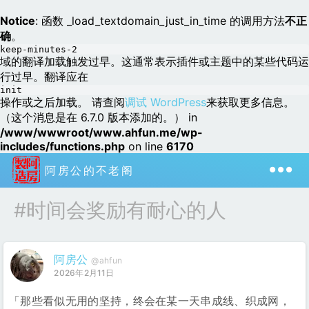
Notice
: 函数 _load_textdomain_just_in_time 的调用方法
不正
确
。
keep-minutes-2
域的翻译加载触发过早。这通常表示插件或主题中的某些代码运
行过早。翻译应在
init
操作或之后加载。 请查阅
调试 WordPress
来获取更多信息。
（这个消息是在 6.7.0 版本添加的。） in
/www/wwwroot/www.ahfun.me/wp-
includes/functions.php
on line
6170
阿房公的不老阁
#时间会奖励有耐心的人
阿房公
@ahfun
2026年2月11日
「那些看似无用的坚持，终会在某一天串成线、织成网，