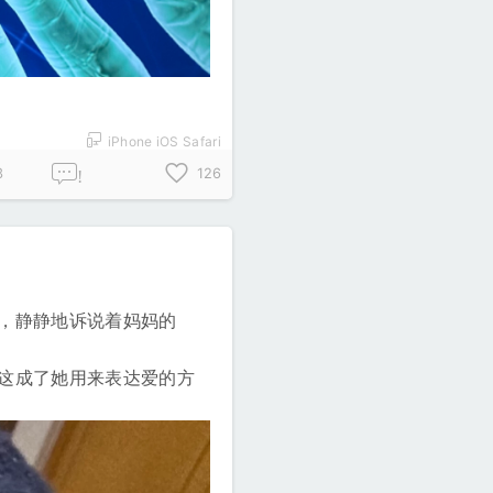
iPhone iOS Safari
3
126
!
，静静地诉说着妈妈的
这成了她用来表达爱的方