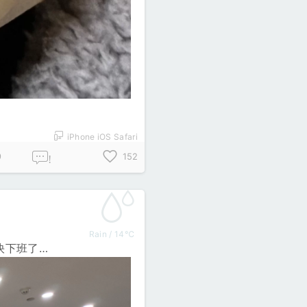
iPhone iOS Safari
9
152
!
Rain / 14℃
快下班了…