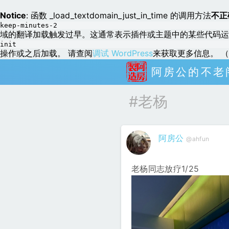
Notice
: 函数 _load_textdomain_just_in_time 的调用方法
不正
keep-minutes-2
域的翻译加载触发过早。这通常表示插件或主题中的某些代码运
init
操作或之后加载。 请查阅
调试 WordPress
来获取更多信息。 （这
阿房公的不老
#老杨
阿房公
@ahfun
老杨同志放疗1/25