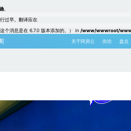
确
。
行过早。翻译应在
个消息是在 6.7.0 版本添加的。） in
/www/wwwroot/www.a
阁
关于阿房公
街坊
盘点