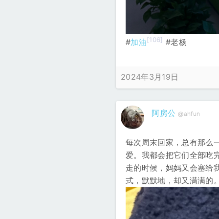
[106]
#
加油
#老杨
2024年3月19日
阿房公
@ahfun
每次周末回家，总有那么
爱。我都会把它们全部吃
走的时候，妈妈又会塞给
式，默默地，却又满满的