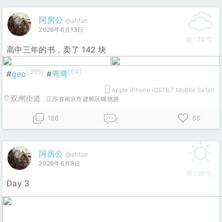
阿房公
@ahfun
2026年6月13日
阴 / 24℃
高中三年的书，卖了 142 块
[395]
[64]
#
geo
#
弯弯
Apple iPhone iOS18.7 Mobile Safari
双闸街道
江苏省南京市建邺区螺塘路
166
66
!
阿房公
@ahfun
2026年6月9日
晴 / 29℃
Day 3