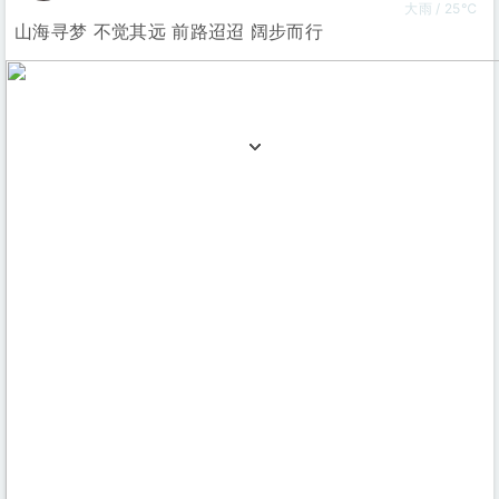
大雨 / 25℃
山海寻梦 不觉其远 前路迢迢 阔步而行