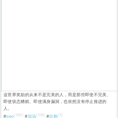
这世界奖励的从来不是完美的人，而是那些即使不完美、
即使状态糟糕、即使满身漏洞，也依然没有停止推进的
人。
[395]
[106]
[3]
#
geo
#
加油
#
自勉