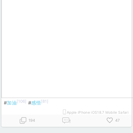
[106]
[81]
#
加油
#
感悟
Apple iPhone iOS18.7 Mobile Safari
194
47
!