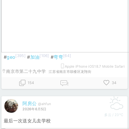
[395]
[106]
[64]
#
geo
#
加油
#
弯弯
Apple iPhone iOS18.7 Mobile Safari
南京市第二十九中学
江苏省南京市鼓楼区龙翔街
154
34
!
阿房公
@ahfun
2026年6月5日
多云 / 23℃
最后一次送女儿去学校