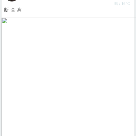
晴 / 16℃
断 舍 离