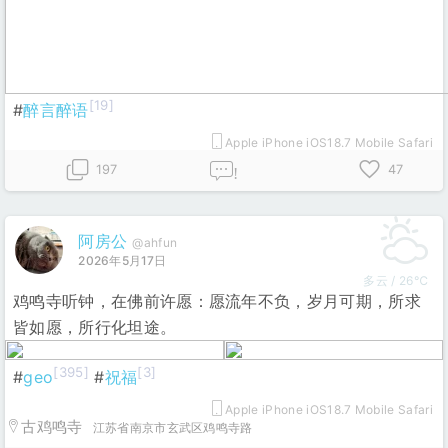
[19]
#
醉言醉语
Apple iPhone iOS18.7 Mobile Safari
197
47
!
阿房公
@ahfun
2026年5月17日
多云 / 26℃
鸡鸣寺听钟，在佛前许愿：愿流年不负，岁月可期，所求
皆如愿，所行化坦途。
[395]
[3]
#
geo
#
祝福
Apple iPhone iOS18.7 Mobile Safari
古鸡鸣寺
江苏省南京市玄武区鸡鸣寺路