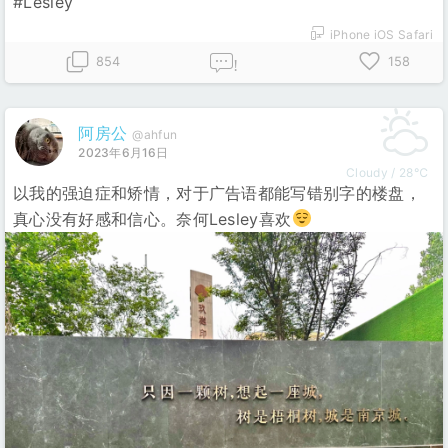
#Lesley
iPhone iOS Safari
854
158
!
阿房公
@ahfun
2023年6月16日
Cloudy / 28℃
以我的强迫症和矫情，对于广告语都能写错别字的楼盘，
真心没有好感和信心。奈何Lesley喜欢