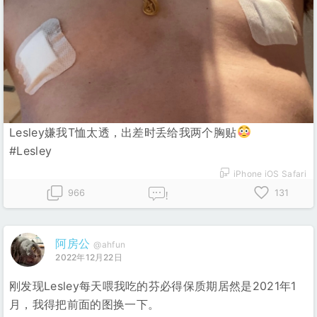
Lesley嫌我T恤太透，出差时丢给我两个胸贴
#Lesley
iPhone iOS Safari
966
131
!
阿房公
@ahfun
2022年12月22日
刚发现Lesley每天喂我吃的芬必得保质期居然是2021年1
月，我得把前面的图换一下。