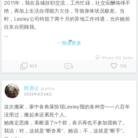
2011年，我在县城挂职交流，工作忙碌，社交应酬络绎不
绝，再加上生活自理能力欠佳，导致身体状况极差。当
时，Lesley公司特批了两个月的异地工作待遇，允许她前
往东台照顾我。
…
阅读更多
iPhone iOS Safari
923
729
!
阿房公
@ahfun
2023年6月24日
这次搬家，家中各角落惊现Lesley囤的各种货——八百年
没用过，搬起来还累死个人。
她痛定思痛，果断退了n个群，表示再也不参加团购了。
我说：对，这就是“断舍离”。她说：不，这就是“断手”。