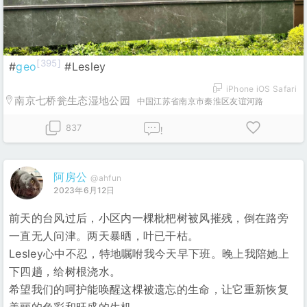
[395]
#
geo
#Lesley
iPhone iOS Safari
南京七桥瓮生态湿地公园
中国江苏省南京市秦淮区友谊河路
837
!
阿房公
@ahfun
2023年6月12日
前天的台风过后，小区内一棵枇杷树被风摧残，倒在路旁
一直无人问津。两天暴晒，叶已干枯。
Lesley心中不忍，特地嘱咐我今天早下班。晚上我陪她上
下四趟，给树根浇水。
希望我们的呵护能唤醒这棵被遗忘的生命，让它重新恢复