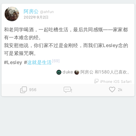
阿房公
@ahfun
2022年9月2日
和老同学喝酒，一起吐槽生活，最后共同感慨——家家都
有一本难念的经。
我安慰他说，你们家不过是金刚经，而我们家Lesley念的
可是紧箍咒啊。
[69]
#Lesley #
这就是生活
duke
阿房公 和1580人已喜欢。
iPhone iOS Safari
956
2k
!