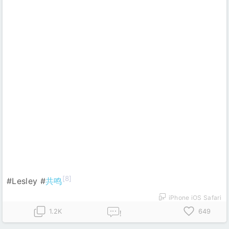
[8]
#Lesley #
共鸣
iPhone iOS Safari
1.2K
649
!