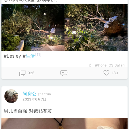
美丽的色彩和旺盛的生机。
[11]
#Lesley #
生活
iPhone iOS Safari
926
180
!
阿房公
@ahfun
2023年6月7日
男儿当自强 对镜贴花黄