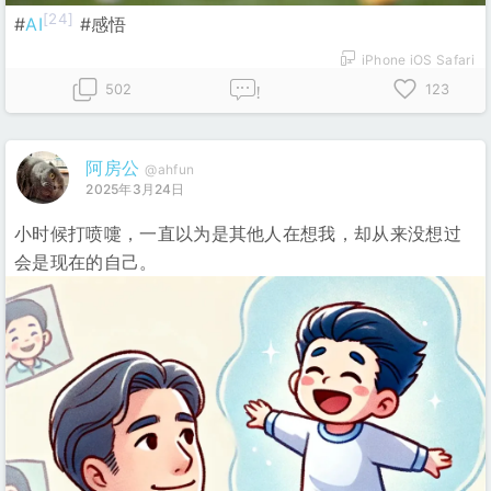
[24]
#
AI
#感悟
iPhone iOS Safari
502
123
!
阿房公
@ahfun
2025年3月24日
小时候打喷嚏，一直以为是其他人在想我，却从来没想过
会是现在的自己。