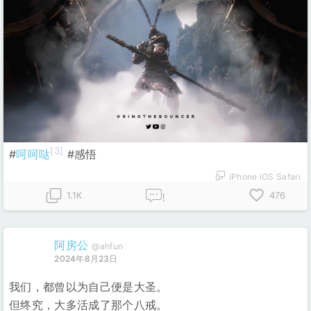
[3]
#
呵呵哒
#感悟
iPhone iOS Safari
1.1K
476
!
阿房公
@ahfun
2024年8月23日
我们，都曾以为自己便是大圣。
但终究，大多活成了那个八戒。