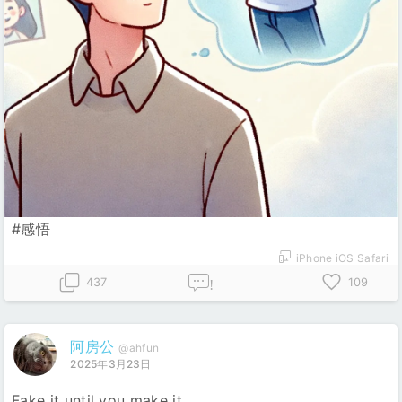
#感悟
iPhone iOS Safari
437
109
!
阿房公
@ahfun
2025年3月23日
Fake it until you make it.