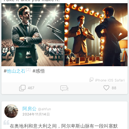
[2]
#
他山之石
#感悟
iPhone iOS Safari
467
88
!
阿房公
@ahfun
2024年11月14日
在奥地利和意大利之间，阿尔卑斯山脉有一段叫塞默