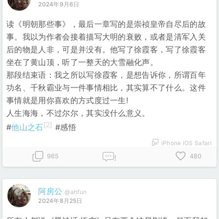
2024年9月6日
读《明朝那些事》，最后一章写的是崇祯皇帝自尽后的故
事。我以为作者会接着描写大明的衰败，或者是清军入关
后的物是人非，可是并没有。他写了徐霞客，写了徐霞客
坐在了黄山顶，听了一整天的大雪融化声。
那段结束语：我之所以写徐霞客，是想告诉你，所谓百年
功名、千秋霸业与一件事情相比，其实算不了什么。这件
事情就是用你喜欢的方式度过一生!
人生海海，不过尔尔，其实没什么意义。
[2]
#
他山之石
#感悟
iPhone iOS Safari
965
480
!
阿房公
@ahfun
2024年8月25日