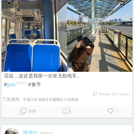
话说，这还是我第一次坐无轨电车。
[395]
#
geo
#春节
iPhone iOS Safari
吴侯街
中国江苏省南京市建邺区江东南路
939
1
!
阿房公
@ahfun