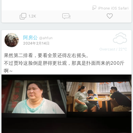
iPhone iOS Safari
1.2K
!
阿房公
@ahfun
2024年2月14日
Overcast / 22℃
果然第二排看，要看全景还得左右摇头。
不过贾玲这脸倒是胖得更壮观，那真是扑面而来的200斤
啊～