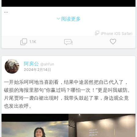
…
阅读更多
iPhone iOS Safari
1.1K
!
阿房公
@ahfun
2024年2月14日
一开始乐呵呵地当喜剧看，结果中途居然把自己代入了，
破损的海报里那句“你赢过吗？哪怕一次！”更是叫我破防。
片尾贾玲一袭白裙出现时，我带头鼓起了掌，身边观众竟
也发出欢呼。