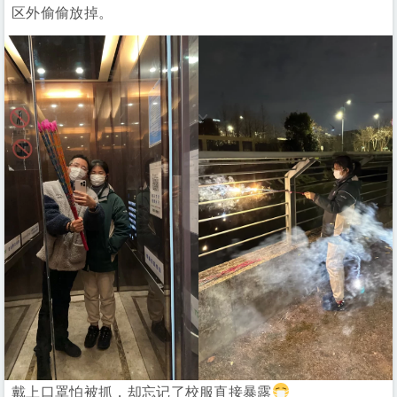
区外偷偷放掉。
戴上口罩怕被抓，却忘记了校服直接暴露