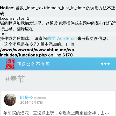
Notice
: 函数 _load_textdomain_just_in_time 的调用方法
不正
确
。
keep-minutes-2
域的翻译加载触发过早。这通常表示插件或主题中的某些代码运
行过早。翻译应在
init
操作或之后加载。 请查阅
调试 WordPress
来获取更多信息。
（这个消息是在 6.7.0 版本添加的。） in
/www/wwwroot/www.ahfun.me/wp-
includes/functions.php
on line
6170
阿房公的不老阁
#春节
阿房公
@ahfun
2024年2月17日
年前买的烟花一直没顾上玩，今晚拿上两束仙女棒，去小