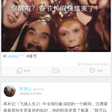
[30]
#
Lesley
#春节
iPhone iOS Safari
935
124
!
阿房公
@ahfun
2024年2月15日
再补记《飞驰人生2》中令我印象深刻的一个瞬间。沈腾紧
握着那份失而复得的铅封，他的怒吼穿透了银幕：“我可以