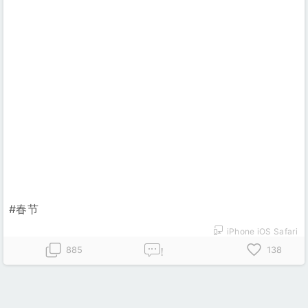
#春节
iPhone iOS Safari
885
138
!