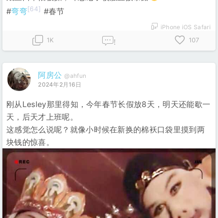
[64]
#
弯弯
#春节
iPhone iOS Safari
1K
107
!
阿房公
@ahfun
2024年2月16日
刚从Lesley那里得知，今年春节长假放8天，明天还能歇一
天，后天才上班呢。
这感觉怎么说呢？就像小时候在新换的棉袄口袋里摸到两
块钱的惊喜。