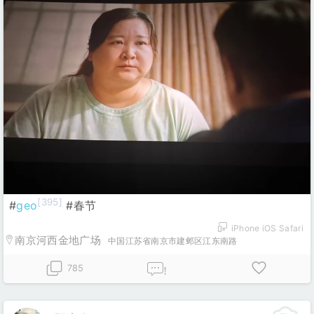
[395]
#
geo
#春节
iPhone iOS Safari
南京河西金地广场
中国江苏省南京市建邺区江东南路
785
!