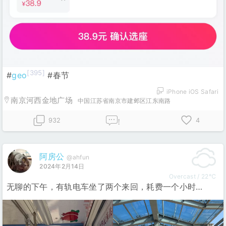
[395]
#
geo
#春节
iPhone iOS Safari
南京河西金地广场
中国江苏省南京市建邺区江东南路
932
4
!
阿房公
@ahfun
2024年2月14日
Overcast / 22℃
无聊的下午，有轨电车坐了两个来回，耗费一个小时…